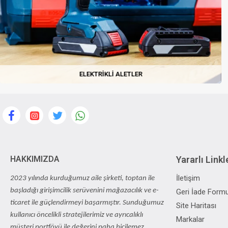
ELEKTRIKLI ALETLER
HAKKIMIZDA
Yararlı Linkl
İletişim
2023 yılında kurduğumuz aile şirketi, toptan ile
başladığı girişimcilik serüvenini mağazacılık ve e-
Geri İade Form
ticaret ile güçlendirmeyi başarmıştır. Sunduğumuz
Site Haritası
kullanıcı öncelikli stratejilerimiz ve ayrıcalıklı
Markalar
müşteri portföyü ile değerini paha biçilemez