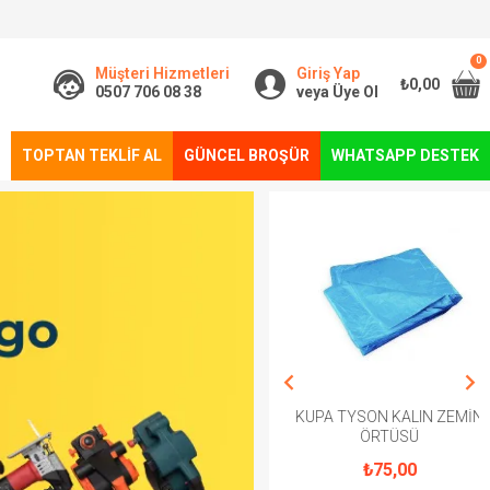
0
Müşteri Hizmetleri
Giriş Yap
₺0,00
0507 706 08 38
veya Üye Ol
TOPTAN TEKLIF AL
GÜNCEL BROŞÜR
WHATSAPP DESTEK
AKRİLİK SPREY BOYA
KUPA TYSON KALIN ZEMİN
250ML
ÖRTÜSÜ
₺100,00
₺75,00