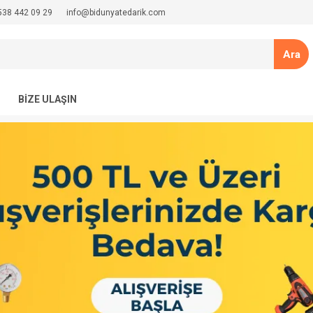
538 442 09 29
info@bidunyatedarik.com
Ara
BIZE ULAŞIN