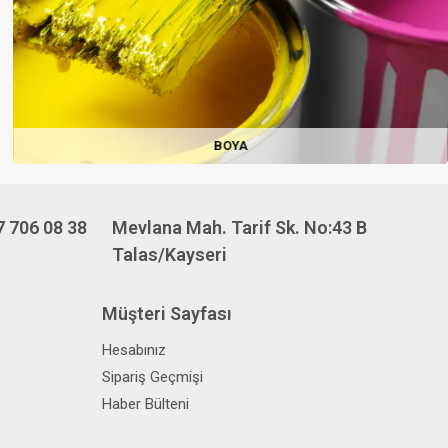
BOYA
7 706 08 38
Mevlana Mah. Tarif Sk. No:43 B
Talas/Kayseri
Müşteri Sayfası
Hesabınız
Sipariş Geçmişi
Haber Bülteni