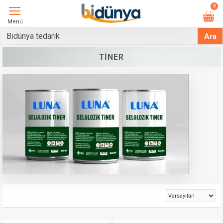
0
Menü
Ara
TINER