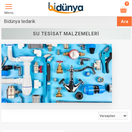
0
Menü
Ara
SU TESISAT MALZEMELERI