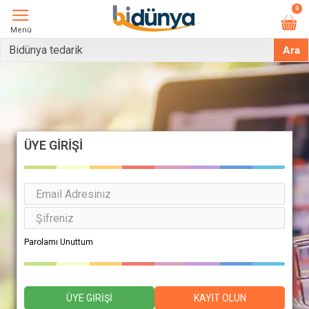
0
Menü
Ara
ÜYE GIRIŞI
Parolamı Unuttum
KAYIT OLUN