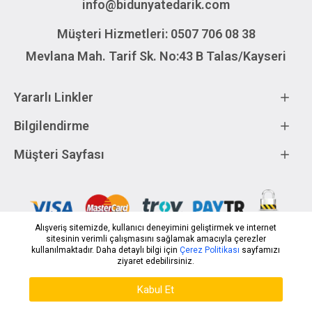
info@bidunyatedarik.com
Müşteri Hizmetleri: 0507 706 08 38
Mevlana Mah. Tarif Sk. No:43 B Talas/Kayseri
Yararlı Linkler
Bilgilendirme
Müşteri Sayfası
Alışveriş sitemizde, kullanıcı deneyimini geliştirmek ve internet
sitesinin verimli çalışmasını sağlamak amacıyla çerezler
kullanılmaktadır. Daha detaylı bilgi için
Çerez Politikası
sayfamızı
Bi Dünya Tedarik
|
Themedya Dijital Medya Ajansı
ziyaret edebilirsiniz.
ÜRÜNLERI FILTRELE
WHATSAPP DESTEK
Kabul Et
Kategoriler
Üye Girişi
Kayıt Ol
Katalog
Kampanya
Sepetim