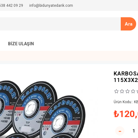
538 442 09 29
info@bidunyatedarik.com
Ara
BIZE ULAŞIN
KARBOSA
115X3X2
Ürün Kodu::
K
₺120