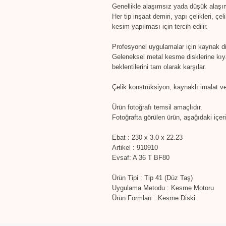
Genellikle alaşımsız yada düşük alaşımlı
Her tip inşaat demiri, yapı çelikleri, çe
kesim yapılması için tercih edilir.
Profesyonel uygulamalar için kaynak di
Geleneksel metal kesme disklerine kıya
beklentilerini tam olarak karşılar.
Çelik konstrüksiyon, kaynaklı imalat ve
Ürün fotoğrafı temsil amaçlıdır.
Fotoğrafta görülen ürün, aşağıdaki içerik
Ebat : 230 x 3.0 x 22.23
Artikel : 910910
Evsaf: A 36 T BF80
Ürün Tipi : Tip 41 (Düz Taş)
Uygulama Metodu : Kesme Motoru
Ürün Formları : Kesme Diski