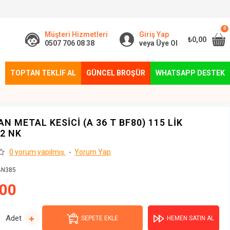
0
Müşteri Hizmetleri
Giriş Yap
₺0,00
0507 706 08 38
veya Üye Ol
TOPTAN TEKLIF AL
GÜNCEL BROŞÜR
WHATSAPP DESTEK
N METAL KESİCİ (A 36 T BF80) 115 LİK
2 NK
0 yorum yapılmış.
-
Yorum Yap
BN385
,00
Adet
SEPETE EKLE
HEMEN SATIN AL