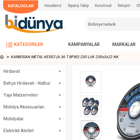
KATALOGLAR
Hesabınız
Sipariş Takip
Kurumsal
İletişim
0
KATEGORILER
KAMPANYALAR
MARKALAR
KARBOSAN METAL KESİCİ (A 36 T BF80) 230 LUK 230x3x22 NK
Hırdavat
Bahçe Hırdavatı - Nalbur
Yapı Malzemeleri
Mobilya Aksesuarları
Mobilyalar
Elektrikli Aletlet